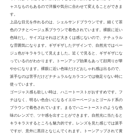
ャスなものもあるので洋服や気分に合わせて変えることができま
す。
上品な目元を作れるのは、シェルサンドブラウンです。細くて茶
色のフチとベージュ系ブラウンで着色されています。裸眼に近い
色味だし、サイズはそれほど大きくは感じないので、ナチュラル
な雰囲気になります。ギザギザしたデザインで、自然光ではベー
ジュ色がキラキラして見えました。近くで見ると、ギザギザにな
っているのがわかります。トーンアップ効果もあって顔周りが華
やかになります。裸眼に近い色味だけどおしゃれ感は出るので、
派手なのは苦手だけどナチュラルなカラコンでは物足りない時に
使っています。
ゴージャス感も欲しい時は、ハニートーストがおすすめです。フ
チはなく、明るい色合いになるイエローベージュとゴールド系の
ブラウンで着色されています。まるでハニートーストのような色
味のレンズで、ツヤ感を出すことができます。自然光に当たると
キラキラスするところも魅力的です。レンズを見た感じでは派手
ですが、意外に黒目となじんでくれます。トーンアップされて黄