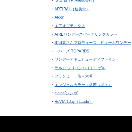
feliamo（PIA株式会社）
ARTIRAL（粧美堂）
Alcon
エアオプティクス
AIREワンデースパークリングカラー
本田翼さんプロデュース ビュームワンデー
トパーズ TOPARDS
ワンデーアキュビューディファイン
ラルム シリコンハイドロゲル
フランミー 佐々木希
エンジェルカラー（益若つばさ）
cicica(シシカ)
ReVIA 1day（Lcode）