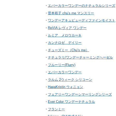
エバーカラーワンデーのナチュラルシリーズ
菅本裕子 chu’s me マンスリー
ワンデーアキュビューディファインモイスト
ReVIA レヴィア ワンデー
ルミア メロウカーキ
カンナロゼ デイリー
チューズミー（Chu’s me）
ナチュラリ/ワンデーチャーミングヘーゼル
フルーリー(Flurry)
エバーカラーワンデー
ラルム 2ウィーク シリコーン
HapaKristin ウォニョン
フェアリーワンデーシマーリングシリーズ
Ever Color ワンデーナチュラル
フランミー