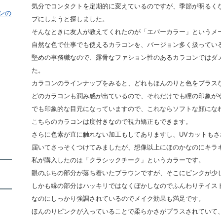
気分でコンタクトを定期的に変えているのですが、季節が明るく
ンの
プにしようと探しました。
そんなときに友人が教えてくれたのが「エバーカラー」というメ
自然な色で仕事でも使えるカラコンを、バージョン多く扱ってい
堅めの事務職なので、露骨なファション性のあるカラコンではダ
た。
カラコンのラインナップをみると、どれもほんのりと色をプラス
どのカラコンも潤み感が出ているので、それだけでも瞳の印象が
でも印象的な目元になっていますので、これならソフトな顔にな
こちらのカラコンは度付きなので視力矯正もできます。
さらに色素が直に触れない加工もしてありますし、UVカットも
届いてさっそくつけてみましたが、想像以上にほのかなのにキラ
私が購入したのは「クラシックチーク」というカラーです。
眼のふちの部分が落ち着いたブラウンですが、そこにピンクが少
しかも縁の部分はハッキリではなくぼかしなのでふんわりテイス
なのにしっかり強調されているのでメイク効果も満足です。
ほんのりピンクが入っていることで柔らかさがプラスされていて